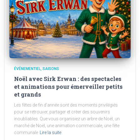
ÉVÉNEMENTIEL
SAISONS
Noël avec Sirk Erwan : des spectacles
et animations pour émerveiller petits
et grands
Les fêtes de fin d’année sont des moments privilégiés
pour se retrouver, partager et créer des souvenirs
inoubliables. Que vous organisiez un arbre de Noël, un
marché de Noël, une animation commerciale, une fête
communale
Lire la suite