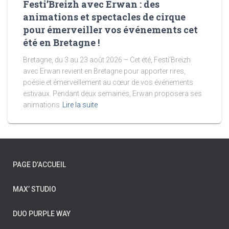
Festi’Breizh avec Erwan : des
animations et spectacles de cirque
pour émerveiller vos événements cet
été en Bretagne !
Bretagne, du 3 au 23 août 2026 – Cet été, Festi’Breizh
avec Erwan revient en Bretagne pour apporter rires,
poésie et émerveillement au cœur de vos événements
estivaux. Pendant deux semaines, Erwan proposera ses
animations
Lire la suite
PAGE D’ACCUEIL
MAX’ STUDIO
DUO PURPLE WAY