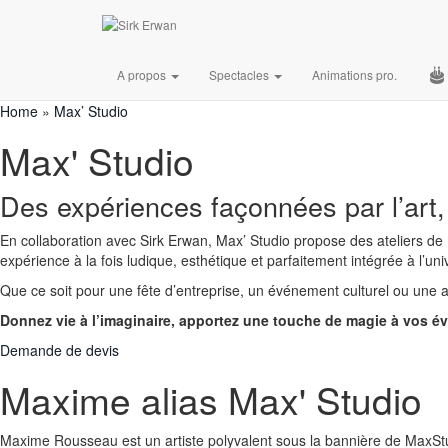
Sublimer l’instant par l’art et l’émotio
A propos
Spectacles
Animations pro.
Demande de devis
Home
»
Max’ Studio
Max' Studio
Des expériences façonnées par l’art,
En collaboration avec Sirk Erwan, Max’ Studio propose des ateliers de 
expérience à la fois ludique, esthétique et parfaitement intégrée à l’univ
Que ce soit pour une fête d’entreprise, un événement culturel ou une a
Donnez vie à l’imaginaire, apportez une touche de magie à vos é
Demande de devis
Maxime alias Max' Studio
Maxime Rousseau est un artiste polyvalent sous la bannière de MaxStudi