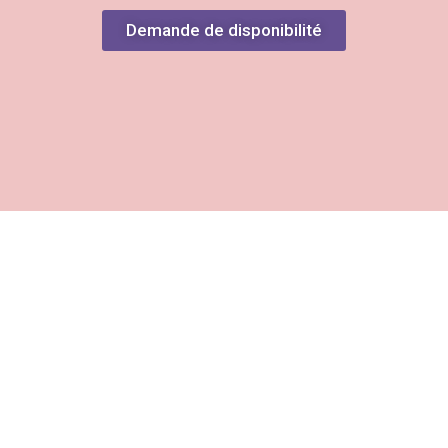
Demande de disponibilité
Home
»
Anniversaires enfants
»
Anniversaire Aventures Légendaires
»
Le secret du temple perdu | Aventures Légendaires