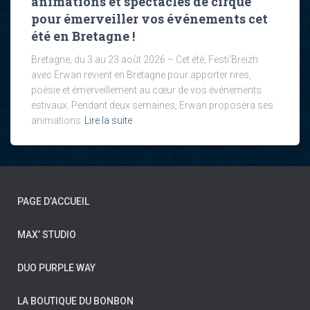
animations et spectacles de cirque
pour émerveiller vos événements cet
été en Bretagne !
Bretagne, du 3 au 23 août 2026 – Cet été, Festi’Breizh
avec Erwan revient en Bretagne pour apporter rires,
poésie et émerveillement au cœur de vos événements
estivaux. Pendant deux semaines, Erwan proposera ses
animations
Lire la suite
PAGE D’ACCUEIL
MAX’ STUDIO
DUO PURPLE WAY
LA BOUTIQUE DU BONBON