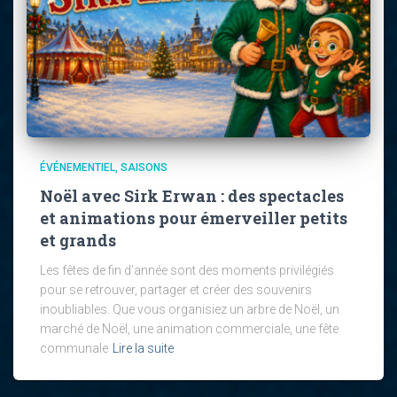
ÉVÉNEMENTIEL
SAISONS
Noël avec Sirk Erwan : des spectacles
et animations pour émerveiller petits
et grands
Les fêtes de fin d’année sont des moments privilégiés
pour se retrouver, partager et créer des souvenirs
inoubliables. Que vous organisiez un arbre de Noël, un
marché de Noël, une animation commerciale, une fête
communale
Lire la suite