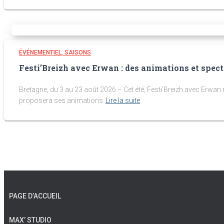
ÉVÉNEMENTIEL
SAISONS
Festi’Breizh avec Erwan : des animations et spect
Bretagne, du 3 au 23 août 2026 – Cet été, Festi’Breizh avec Erwa
proposera ses animations
Lire la suite
PAGE D’ACCUEIL
MAX’ STUDIO