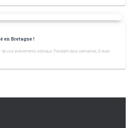
é en Bretagne !
cœur de vos événements estivaux. Pendant deux semaines, Erwan