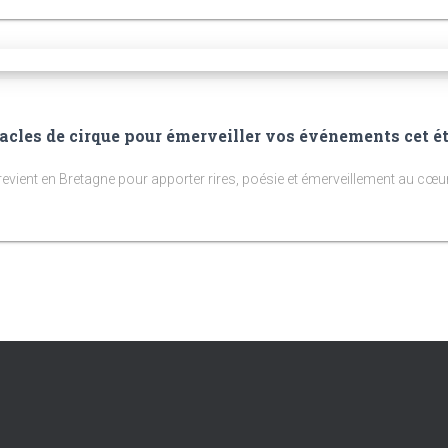
acles de cirque pour émerveiller vos événements cet ét
n revient en Bretagne pour apporter rires, poésie et émerveillement au 