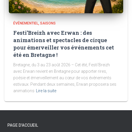
ÉVÉNEMENTIEL
SAISONS
Festi’Breizh avec Erwan : des
animations et spectacles de cirque
pour émerveiller vos événements cet
été en Bretagne !
Bretagne, du 3 au 23 août 2026 – Cet été, Festi’Breizh
avec Erwan revient en Bretagne pour apporter rires,
poésie et émerveillement au cœur de vos événements
estivaux. Pendant deux semaines, Erwan proposera ses
animations
Lire la suite
PAGE D’ACCUEIL