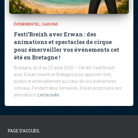
ÉVÉNEMENTIEL
SAISONS
Festi’Breizh avec Erwan : des
animations et spectacles de cirque
pour émerveiller vos événements cet
été en Bretagne !
Bretagne, du 3 au 23 août 2026 – Cet été, Festi’Breizh
avec Erwan revient en Bretagne pour apporter rires,
poésie et émerveillement au cœur de vos événements
estivaux. Pendant deux semaines, Erwan proposera ses
animations
Lire la suite
PAGE D’ACCUEIL