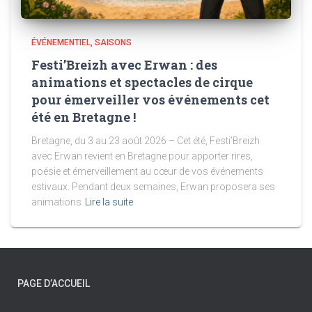
ÉVÉNEMENTIEL
SAISONS
Festi’Breizh avec Erwan : des
animations et spectacles de cirque
pour émerveiller vos événements cet
été en Bretagne !
Bretagne, du 3 au 23 août 2026 – Cet été, Festi’Breizh
avec Erwan revient en Bretagne pour apporter rires,
poésie et émerveillement au cœur de vos événements
estivaux. Pendant deux semaines, Erwan proposera ses
animations
Lire la suite
PAGE D’ACCUEIL